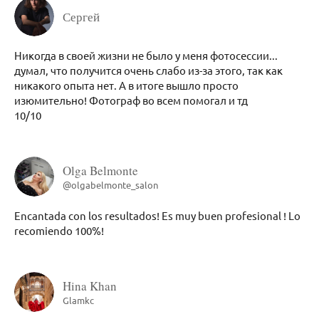
Сергей
Никогда в своей жизни не было у меня фотосессии...
думал, что получится очень слабо из-за этого, так как
никакого опыта нет. А в итоге вышло просто
изюмительно! Фотограф во всем помогал и тд
10/10
Olga Belmonte
@olgabelmonte_salon
Encantada con los resultados! Es muy buen profesional ! Lo
recomiendo 100%!
Hina Khan
Glamkc