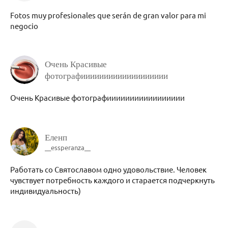
Fotos muy profesionales que serán de gran valor para mi
negocio
Очень Красивые
фотографиииииииииииииииииии
Очень Красивые фотографиииииииииииииииии
Еленп
__essperanza__
Работать со Святославом одно удовольствие. Человек
чувствует потребность каждого и старается подчеркнуть
индивидуальность)