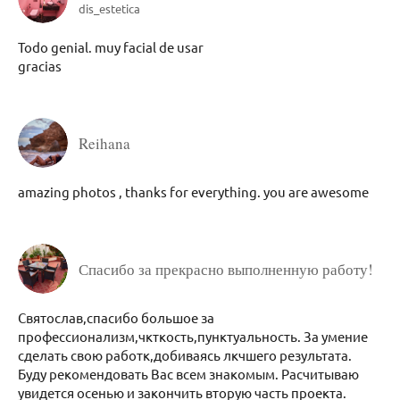
dis_estetica
Todo genial. muy facial de usar
gracias
Reihana
amazing photos , thanks for everything. you are awesome
Спасибо за прекрасно выполненную работу!
Святослав,спасибо большое за
профессионализм,чкткость,пунктуальность. За умение
сделать свою работк,добиваясь лкчшего результата.
Буду рекомендовать Вас всем знакомым. Расчитываю
увидется осенью и закончить вторую часть проекта.