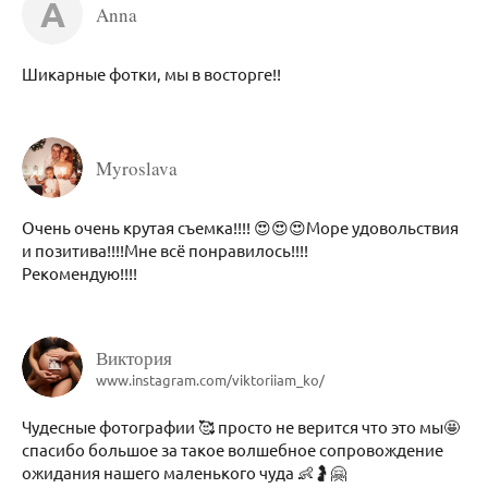
A
Anna
Шикарные фотки, мы в восторге!!
Myroslava
Очень очень крутая съемка!!!! 😍😍😍Море удовольствия
и позитива!!!!Мне всё понравилось!!!!
Рекомендую!!!!
Виктория
www.instagram.com/viktoriiam_ko/
Чудесные фотографии 🥰 просто не верится что это мы🤩
спасибо большое за такое волшебное сопровождение
ожидания нашего маленького чуда 👶🤰🤗