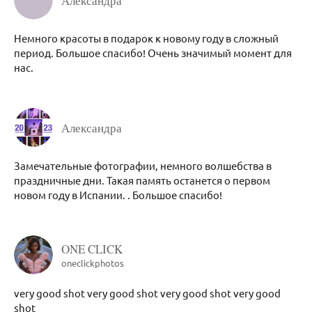
Александра
Немного красоты в подарок к новому году в сложный
период. Большое спасибо! Очень значимый момент для
нас.
Александра
Замечательные фотографии, немного волшебства в
праздничные дни. Такая память останется о первом
новом году в Испании. . Большое спасибо!
ONE CLICK
oneclickphotos
very good shot very good shot very good shot very good
shot