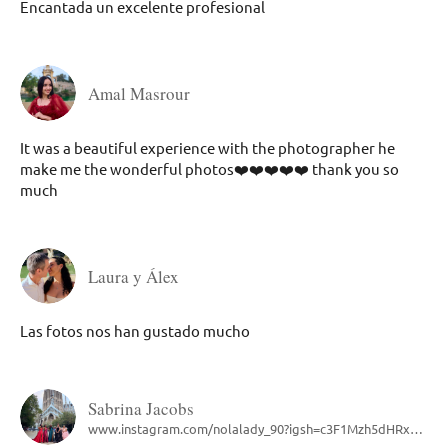
Encantada un excelente profesional
Amal Masrour
It was a beautiful experience with the photographer he
make me the wonderful photos❤️❤️❤️❤️❤️ thank you so
much
Laura y Álex
Las fotos nos han gustado mucho
Sabrina Jacobs
www.instagram.com/nolalady_90?igsh=c3F1Mzh5dHRxbmFt